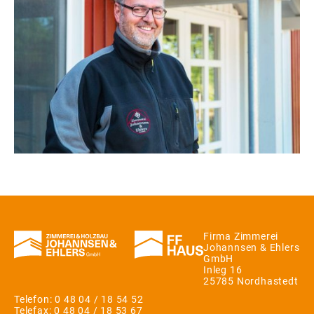
Firma Zimmerei
Johannsen & Ehlers
GmbH
Inleg 16
25785 Nordhastedt
Telefon: 0 48 04 / 18 54 52
Telefax: 0 48 04 / 18 53 67